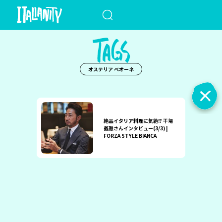
When autocomplete results a
オステリア ベオーネ
絶品イタリア料理に気絶!? 干場
義雅さんインタビュー(3/3) |
FORZA STYLE BIANCA