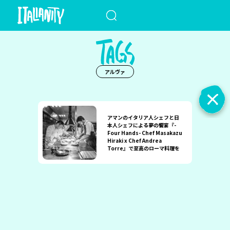
When autocomplete results a
アルヴァ
アマンのイタリア人シェフと日
本人シェフによる夢の饗宴『-
Four Hands- Chef Masakazu
Hiraki x Chef Andrea
Torre』で至高のローマ料理を