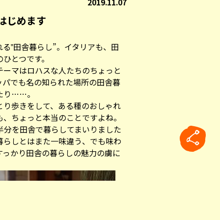
2019.11.07
はじめます
る‟田舎暮らし”。イタリアも、田
のひとつです。
テーマはロハスな人たちのちょっと
ッパでも名の知られた場所の田舎暮
たり……。
とり歩きをして、ある種のおしゃれ
も、ちょっと本当のことですよね。
半分を田舎で暮らしてまいりました
暮らしとはまた一味違う、でも味わ
すっかり田舎の暮らしの魅力の虜に
rticle