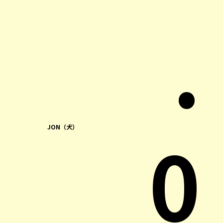
.
0
JON（犬）