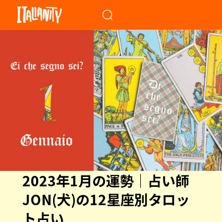
When autocomplete results a
2023年1月の運勢｜占い師
JON(犬)の12星座別タロッ
ト占い