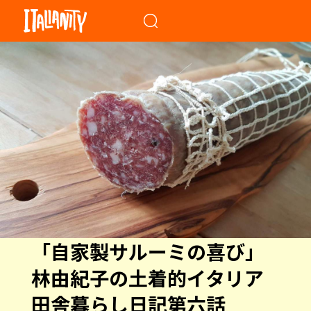
When autocomplete results a
「自家製サルーミの喜び」
林由紀子の土着的イタリア
田舎暮らし日記第六話