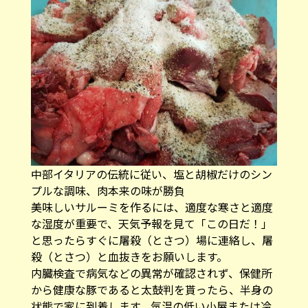
中部イタリアの伝統に従い、塩と胡椒だけのシン
プルな調味、肉本来の味が勝負
美味しいサルーミを作るには、適度な寒さと適度
な湿度が重要で、天気予報を見て「この日だ！」
と思ったらすぐに屠殺（とさつ）場に連絡し、屠
殺（とさつ）と血抜きをお願いします。
内臓検査で病気などの異常が確認されず、保健所
から健康な豚であると太鼓判を貰ったら、半身の
状態で家に到着します。気温の低い小屋または冷