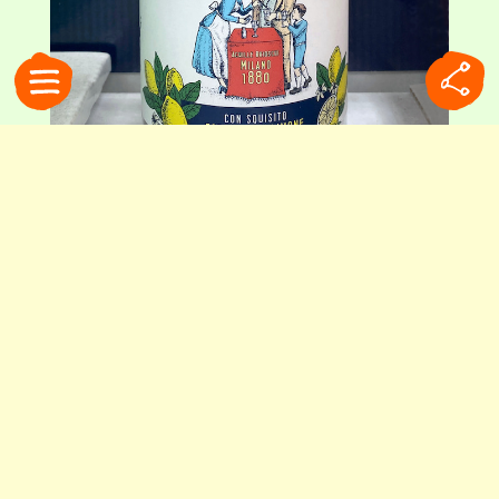
主成分は重曹とリンゴ酸。ラベルには、創業当時の広告を元にリファインした
イラストが描かれています
豊かな食卓の裏側で生まれた
ブリオスキの歴史は、驚くほど長いものでした。
その誕生は1880年まで遡ります。
19世紀後半、ヨーロッパでは都市化の進展ととも
に外食文化が広がり、人々は肉料理など脂肪分の
多い食事やワインをより頻繁に嗜むようになりま
した。その一方で「食べ過ぎ」という新たな悩み