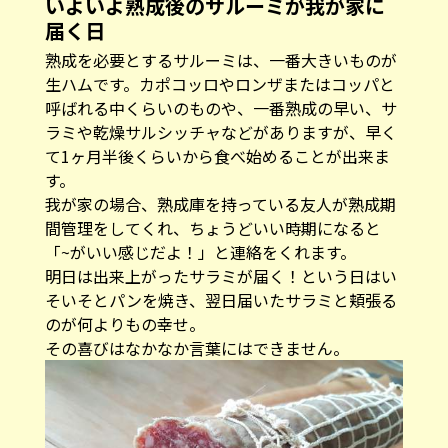
いよいよ熟成後のサルーミが我が家に
届く日
熟成を必要とするサルーミは、一番大きいものが
生ハムです。カポコッロやロンザまたはコッパと
呼ばれる中くらいのものや、一番熟成の早い、サ
ラミや乾燥サルシッチャなどがありますが、早く
て1ヶ月半後くらいから食べ始めることが出来ま
す。
我が家の場合、熟成庫を持っている友人が熟成期
間管理をしてくれ、ちょうどいい時期になると
「~がいい感じだよ！」と連絡をくれます。
明日は出来上がったサラミが届く！という日はい
そいそとパンを焼き、翌日届いたサラミと頬張る
のが何よりもの幸せ。
その喜びはなかなか言葉にはできません。