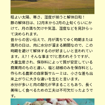
程よい太陽、寒さ、湿度が揃うと解体日和！
豚の解体日は、12月末から2月の上旬くらいにか
けて、月の満ち欠けや気温、湿度などを見計らっ
て決められます。
昔からの言い伝えで、月が満ちてゆく時期または
満月の日は、肉に水分が溜まる期間なので、この
時期を避けて解体するのが好ましいと言われてい
ます。え?！そんな事まで?と思われそうですが、
大量生産され、保存料によって質が安定している
商業用のものと違い、塩と胡椒のみを保存料とし
作られる農家の自家製サルーミは、小さな差も出
来上がりに大きな違いを生むと言います。
水分が多いと肉の酸化が早まることもあり、長く
美味しく食べるための工夫は不可欠だったようで
す。