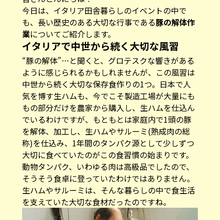
今日は、イタリア田舎暮らしのイベントの中で
も、長い歴史のある大切な行事である
豚の解体作
業
についてご紹介します。
イタリアで中世から続く大切な風習
“豚の解体”…と聞くと、グロテスクな響きがある
ように感じられるかもしれませんが、この風習は
中世から続く大切な保存食作りの1つ。日本で人
気を博す生ハムも、今でこそ製造工場が大量にも
もの部分だけを農家から購入し、生ハムを仕込ん
でいるわけですが、もともとは家庭内で1頭の豚
を解体、加工し、生ハムやサルーミ(熟成肉の総
称)を仕込み、1年間のタンパク源として少しずつ
大切に食べていたのがこの食習慣の始まりです。
動物タンパク、いわゆる肉は高級品でしたので、
そうそう食卓に登っていたわけではありません。
生ハムやサルーミは、そんな暮らしの中で食生活
を支えていた大切な食材だったのですね。