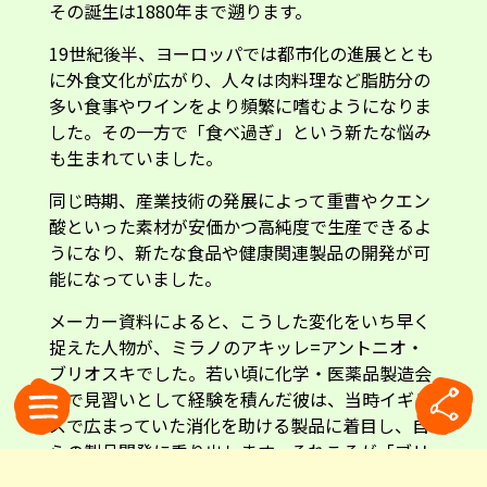
その誕生は1880年まで遡ります。
19世紀後半、ヨーロッパでは都市化の進展ととも
に外食文化が広がり、人々は肉料理など脂肪分の
多い食事やワインをより頻繁に嗜むようになりま
した。その一方で「食べ過ぎ」という新たな悩み
も生まれていました。
同じ時期、産業技術の発展によって重曹やクエン
酸といった素材が安価かつ高純度で生産できるよ
うになり、新たな食品や健康関連製品の開発が可
能になっていました。
メーカー資料によると、こうした変化をいち早く
捉えた人物が、ミラノのアキッレ=アントニオ・
ブリオスキでした。若い頃に化学・医薬品製造会
社で見習いとして経験を積んだ彼は、当時イギリ
スで広まっていた消化を助ける製品に着目し、自
らの製品開発に乗り出します。それこそが「ブリ
オスキ」の始まりでした。