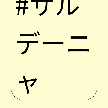
#サル
デーニ
ャ