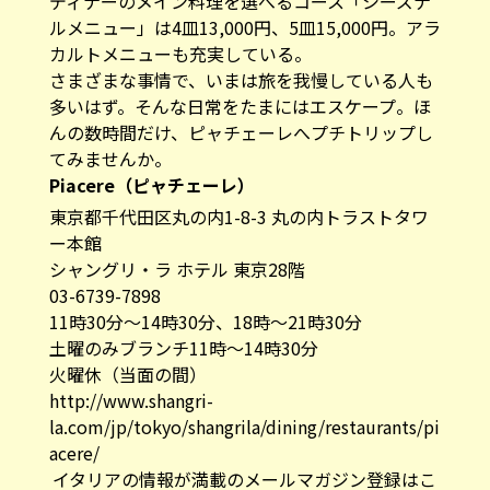
ディナーのメイン料理を選べるコース「シーズナ
ルメニュー」は4皿13,000円、5皿15,000円。アラ
カルトメニューも充実している。
さまざまな事情で、いまは旅を我慢している人も
多いはず。そんな日常をたまにはエスケープ。ほ
んの数時間だけ、ピャチェーレへプチトリップし
てみませんか。
Piacere（ピャチェーレ）
東京都千代田区丸の内1-8-3 丸の内トラストタワ
ー本館
シャングリ・ラ ホテル 東京28階
03-6739-7898
11時30分～14時30分、18時〜21時30分
土曜のみブランチ11時～14時30分
火曜休（当面の間）
http://www.shangri-
la.com/jp/tokyo/shangrila/dining/restaurants/pi
acere/
イタリアの情報が満載のメールマガジン登録はこ