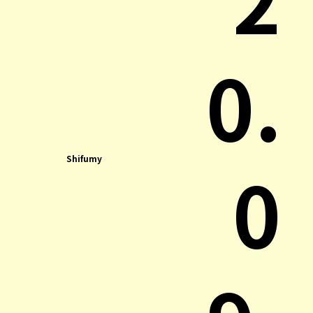
0.
0
Shifumy