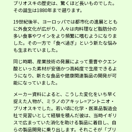
ブリオスキの歴史は、驚くほど長いものでした。
その誕生は1880年まで遡ります。
19世紀後半、ヨーロッパでは都市化の進展ととも
に外食文化が広がり、人々は肉料理など脂肪分の
多い食事やワインをより頻繁に嗜むようになりま
した。その一方で「食べ過ぎ」という新たな悩み
も生まれていました。
同じ時期、産業技術の発展によって重曹やクエン
酸といった素材が安価かつ高純度で生産できるよ
うになり、新たな食品や健康関連製品の開発が可
能になっていました。
メーカー資料によると、こうした変化をいち早く
捉えた人物が、ミラノのアキッレ=アントニオ・
ブリオスキでした。若い頃に化学・医薬品製造会
社で見習いとして経験を積んだ彼は、当時イギリ
スで広まっていた消化を助ける製品に着目し、自
らの製品開発に乗り出します。それこそが「ブリ