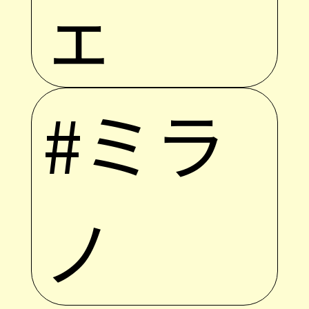
ェ
#ミラ
ノ