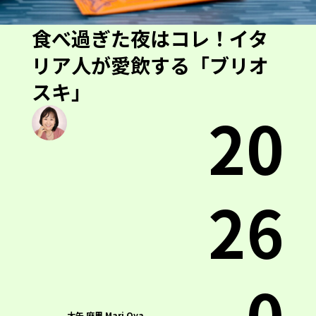
食べ過ぎた夜はコレ！イタ
リア人が愛飲する「ブリオ
スキ」
20
26
.0
大矢 麻里 Mari Oya