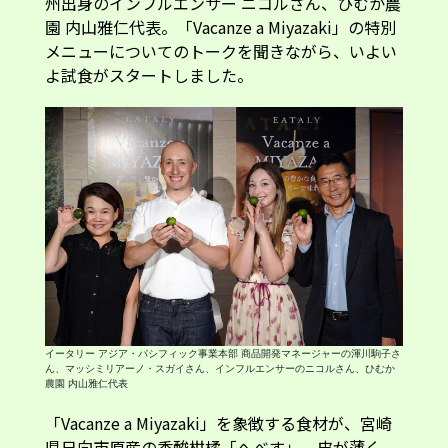
州出身のインフルエンサー ニコルさん、ひむか農
園 内山雅仁代表。「Vacanze a Miyazaki」の特別
メニューについてのトークを聞きながら、いよい
よ試食がスタートしました。
イータリー アジア・パシフィック事業本部 商品開発マネージャーの渾川駒子さ
ん、マッシミリアーノ・スガイさん、インフルエンサーのニコルさん、ひむか
農園 内山雅仁代表
「Vacanze a Miyazaki」を象徴する食材が、宮崎
県日向市原産の香酸柑橘「へべす」。皮が薄く、