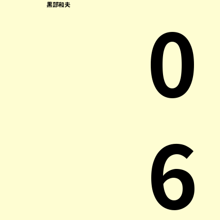
0
黒部和夫
6