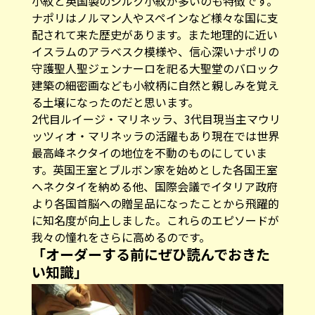
小紋と英国製のシルク小紋が多いのも特徴です。
ナポリはノルマン人やスペインなど様々な国に支
配されて来た歴史があります。また地理的に近い
イスラムのアラベスク模様や、信心深いナポリの
守護聖人聖ジェンナーロを祀る大聖堂のバロック
建築の細密画なども小紋柄に自然と親しみを覚え
る土壌になったのだと思います。
2代目ルイージ・マリネッラ、3代目現当主マウリ
ッツィオ・マリネッラの活躍もあり現在では世界
最高峰ネクタイの地位を不動のものにしていま
す。英国王室とブルボン家を始めとした各国王室
へネクタイを納める他、国際会議でイタリア政府
より各国首脳への贈呈品になったことから飛躍的
に知名度が向上しました。これらのエピソードが
我々の憧れをさらに高めるのです。
「オーダーする前にぜひ読んでおきた
い知識」