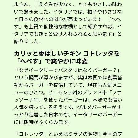
ルさん。「えぐみが少なく、とてもやさしい味わ
いで驚きました。イタリアでは、柚子やわさびな
ど日本の食材への関心が高まっています。『へべ
す』も上質で個性的な柑橘として紹介すれば、イ
タリアでもきっと受け入れられると思います」と
語りました。
カリッと香ばしいチキン コトレッタを
「へべす」で爽やかに味変
「なぜイータリーでパスタではなくバーガー？」
という疑問が浮かびますが、実は本国では創業当
初からバーガーを提供していて、現在も人気メニ
ューのひとつ。ピエモンテ州のブランド牛「ファ
ッソーナ牛」を使ったバーガーは、本場でも高い
人気を誇っているそうです。グルメバーガーがす
っかり定着した日本でも、イータリーのバーガー
には期待がふくらみます。
「コトレッタ」といえばミラノの名物！今回のプ