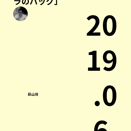
ラのバッグ」
20
19
.0
荻山尚
6.