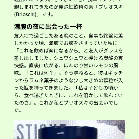
親しまれてきたのが発泡性飲料の素「ブリオスキ
(Brioschi)」です。
満腹の夜に出会った一杯
友人宅で過ごしたある晩のこと。食事も終盤に差
しかかった頃、満腹でお腹をさすっていた私に
「これを飲めば楽になるから」と友人がグラスを
差し出しました。シュワシュワと弾ける炭酸の爽
快感。直後に広がる、ほんのり甘いレモンの風
味。「これは何？」。そう尋ねると、彼はキッチ
ンからラムネ菓子のような少し大きめの顆粒が入
った瓶を持ってきました。「私は子どもの頃か
ら、食べ過ぎたときに、これを溶かして飲んでい
たのさ」。これが私とブリオスキの出会いでし
た。