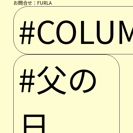
お問合せ：
FURLA
#COLU
#父の
日