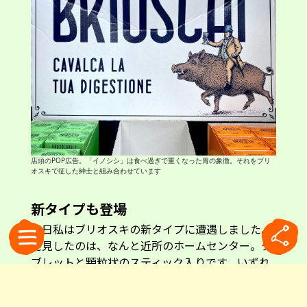
店頭のPOP広告。「イノシシ」は食べ過ぎで重くなった胃の象徴。それをブリ
オスキで征した紳士と組み合わせています
新タイプも登場
先日私はブリオスキの新タイプに遭遇しました。
発見したのは、なんと近所のホームセンター。タ
ブレットと顆粒状のスティック入りです。いずれ
も携帯性を考慮し、水なしで口にできるタイプで
す。私はスティック入りを購入することに。ハー