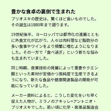
豊かな食卓の裏側で生まれた
ブリオスキの歴史は、驚くほど長いものでした。
その誕生は1880年まで遡ります。
19世紀後半、ヨーロッパでは都市化の進展ととも
に外食文化が広がり、人々は肉料理など脂肪分の
多い食事やワインをより頻繁に嗜むようになりま
した。その一方で「食べ過ぎ」という新たな悩み
も生まれていました。
同じ時期、産業技術の発展によって重曹やクエン
酸といった素材が安価かつ高純度で生産できるよ
うになり、新たな食品や健康関連製品の開発が可
能になっていました。
メーカー資料によると、こうした変化をいち早く
捉えた人物が、ミラノのアキッレ=アントニオ・
ブリオスキでした。若い頃に化学・医薬品製造会