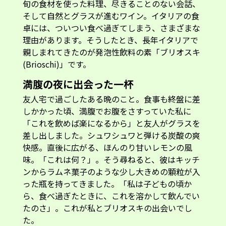
旬の食材を使った料理、尽きることのない会話、
そして自然とグラスが進むワイン。イタリアの食
卓には、ついつい食べ過ぎてしまう、さまざまな
理由があります。そうしたとき、長年イタリアで
親しまれてきたのが発泡性飲料の素「ブリオスキ
(Brioschi)」です。
満腹の夜に出会った一杯
友人宅で過ごしたある晩のこと。食事も終盤に差
しかかった頃、満腹でお腹をさすっていた私に
「これを飲めば楽になるから」と友人がグラスを
差し出しました。シュワシュワと弾ける炭酸の爽
快感。直後に広がる、ほんのり甘いレモンの風
味。「これは何？」。そう尋ねると、彼はキッチ
ンからラムネ菓子のような少し大きめの顆粒が入
った瓶を持ってきました。「私は子どもの頃か
ら、食べ過ぎたときに、これを溶かして飲んでい
たのさ」。これが私とブリオスキの出会いでし
た。