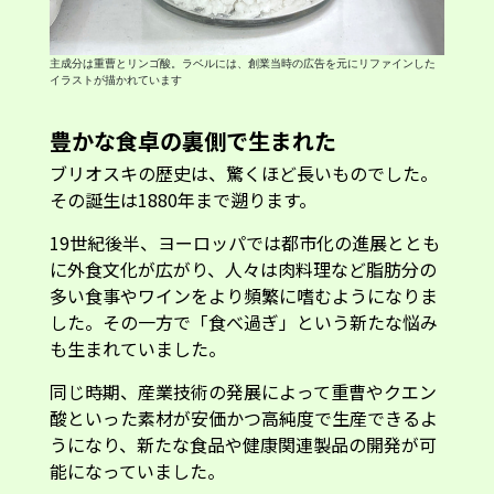
主成分は重曹とリンゴ酸。ラベルには、創業当時の広告を元にリファインした
イラストが描かれています
豊かな食卓の裏側で生まれた
ブリオスキの歴史は、驚くほど長いものでした。
その誕生は1880年まで遡ります。
19世紀後半、ヨーロッパでは都市化の進展ととも
に外食文化が広がり、人々は肉料理など脂肪分の
多い食事やワインをより頻繁に嗜むようになりま
した。その一方で「食べ過ぎ」という新たな悩み
も生まれていました。
同じ時期、産業技術の発展によって重曹やクエン
酸といった素材が安価かつ高純度で生産できるよ
うになり、新たな食品や健康関連製品の開発が可
能になっていました。