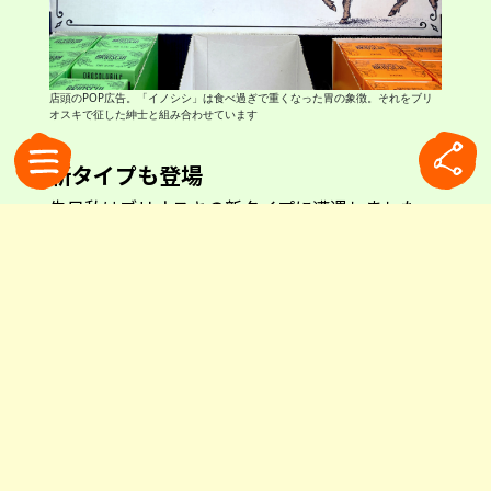
店頭のPOP広告。「イノシシ」は食べ過ぎで重くなった胃の象徴。それをブリ
オスキで征した紳士と組み合わせています
新タイプも登場
先日私はブリオスキの新タイプに遭遇しました。
発見したのは、なんと近所のホームセンター。タ
ブレットと顆粒状のスティック入りです。いずれ
も携帯性を考慮し、水なしで口にできるタイプで
す。私はスティック入りを購入することに。ハー
ブ、レモン、ジンジャーの3種類の味から迷った
末、ジンジャーを選びました。