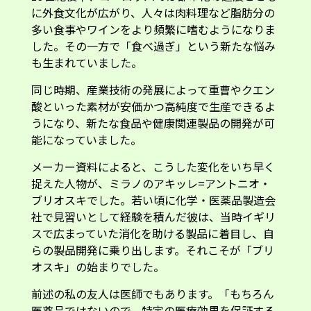
に外食文化が広がり、人々は肉料理など脂肪分の
多い食事やワインをより頻繁に嗜むようになりま
した。その一方で「食べ過ぎ」という新たな悩み
も生まれていました。
同じ時期、産業技術の発展によって重曹やクエン
酸といった素材が安価かつ高純度で生産できるよ
うになり、新たな食品や健康関連製品の開発が可
能になっていました。
メーカー資料によると、こうした変化をいち早く
捉えた人物が、ミラノのアキッレ=アントニオ・
ブリオスキでした。若い頃に化学・医薬品製造会
社で見習いとして経験を積んだ彼は、当時イギリ
スで広まっていた消化を助ける製品に着目し、自
らの製品開発に乗り出します。それこそが「ブリ
オスキ」の始まりでした。
前述の私の友人は医師でもあります。「もちろん
医薬品ではないので、特定の医療効果を保証する