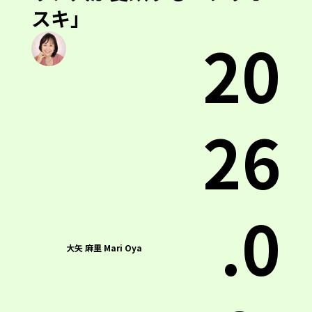
スキ」
20
26
.0
大矢 麻里 Mari Oya