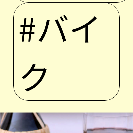
#バイ
ク