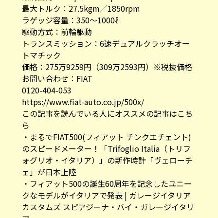
最大トルク：27.5kgm／1850rpm
ラゲッジ容量：350～1000ℓ
駆動方式：前輪駆動
トランスミッション：6速デュアルクラッチオー
トマチック
価格：275万9259円（309万2593円）※税抜価格
お問い合わせ：FIAT
0120-404-053
https://www.fiat-auto.co.jp/500x/
この記事を読んでいる人にオススメの記事はこち
ら
・
まるでFIAT500(フィアット チンクエチェント)
のスピードメーター！「Trifoglio Italia（トリフ
ォグリオ・イタリア）」の新作時計「ヴェローチ
ェ」が日本上陸
・
フィアット500の誕生60周年を記念したユニー
クなモデルがイタリアで発表 | ガレージイタリア
カスタムズ スピアジーナ・バイ・ガレージイタリ