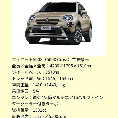
フィアット500X（500X Cross）主要緒元
全長×全幅×全高：4280×1795×1610㎜
ホイールベース：2570㎜
トレッド前／後：1545／1545㎜
車両重量：1410（1440）kg
乗車定員：5名
エンジン：直列4気筒マルチエア16バルブ・イン
タークーラー付きターボ
総排気量：1331cc
最高出力：151ps／5500rpm