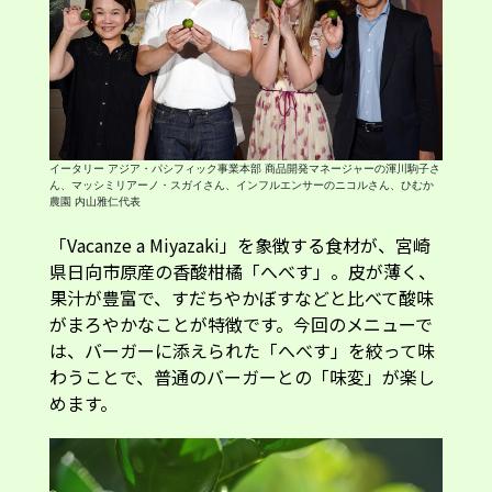
イータリー アジア・パシフィック事業本部 商品開発マネージャーの渾川駒子さ
ん、マッシミリアーノ・スガイさん、インフルエンサーのニコルさん、ひむか
農園 内山雅仁代表
「Vacanze a Miyazaki」を象徴する食材が、宮崎
県日向市原産の香酸柑橘「へべす」。皮が薄く、
果汁が豊富で、すだちやかぼすなどと比べて酸味
がまろやかなことが特徴です。今回のメニューで
は、バーガーに添えられた「へべす」を絞って味
わうことで、普通のバーガーとの「味変」が楽し
めます。