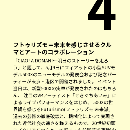
4
フトゥリズモ＝未来を感じさせるクル
マとアートのコラボレーション
「CIAO! A DOMANI～明日のストーリーを走ろ
う」と題して、5月9日にフィアットの小型SUVモ
デル500Xのニューモデルの発表会および記念パー
ティーが東京・港区で開催されました。 イベント
当日は、新型500Xの実車が発表されたのはもちろ
ん、 注目のVRアーティスト「せきぐちあいみ」に
よるライブパフォーマンスをはじめ、 500Xの世
界観を感じるFuturismo(フトゥリズモ:未来派。
過去の芸術の徹底破壊と、機械化によって実現さ
れた近代社会の速さを称えるもので、20世紀初頭
にイタリアを中心として起こった前衛芸術運動)な