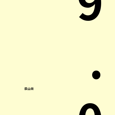
9
.
荻山尚