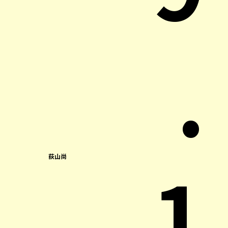
.
1
荻山尚