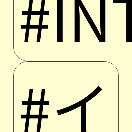
#IN
#イ