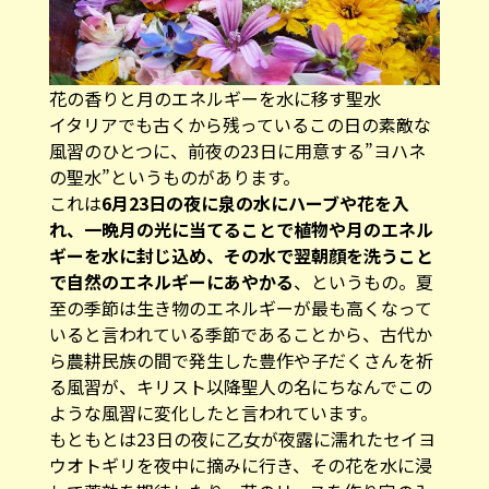
花の香りと月のエネルギーを水に移す聖水
イタリアでも古くから残っているこの日の素敵な
風習のひとつに、前夜の23日に用意する”ヨハネ
の聖水”というものがあります。
これは
6月23日の夜に泉の水にハーブや花を入
れ、一晩月の光に当てることで植物や月のエネル
ギーを水に封じ込め、その水で翌朝顔を洗うこと
で自然のエネルギーにあやかる
、というもの。夏
至の季節は生き物のエネルギーが最も高くなって
いると言われている季節であることから、古代か
ら農耕民族の間で発生した豊作や子だくさんを祈
る風習が、キリスト以降聖人の名にちなんでこの
ような風習に変化したと言われています。
もともとは23日の夜に乙女が夜露に濡れたセイヨ
ウオトギリを夜中に摘みに行き、その花を水に浸