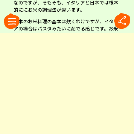
なのですが、そもそも、イタリアと日本では根本
的ににお米の調理法が違います。
日本のお米料理の基本は炊くわけですが、イタリ
アの場合はパスタみたいに茹でる感じです。お米
のサラダというものがイタリアにありますが、そ
の料理のお米の調理法はパスタと同じで、お湯に
塩を入れてお米をざっと入れ、茹で上がったらザ
ルに取ってお湯を切る、というもの。日本では見
ない調理法なので最初に見た時は驚いたくらいで
す。
そういえば10年ほど前にこんな風にイタリア式に
茹でた、パサパサのお米で作ったお寿司がイタリ
アで出てきたことがあり、そのまずさにびっくり
したことがあります。おそらく、それを作ったイ
タリア人はお寿司を食べたことがなかったのでし
ょう。今でこそイタリアでもお寿司はメジャーに
なり、そんなことはもう起きなくなりましたが、
あのパサパサ米のお寿司はなかなか衝撃的でし