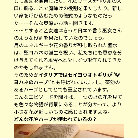
して薬効を期待したり、花のリースを作り家の入
口に飾ることで魔除けの役割を果たしたり、新し
い命を呼び込むための儀式のようなものだっ
た……そんな奥深いお話も聞きます。
……とすると乙女達はきっと日本で言う巫女さん
のような役割を果たしていたのでしょう。
月のエネルギーや花の香りが移し取られた聖水
は、聖ヨハネの誕生を祝い、私たちにも恩恵を分
け与えてくれる風習へと少しずつ形作られてきた
のかもしれません。
そのためか
イタリアではセイヨウオトギリが”聖
ヨハネのハーブ”
とも呼ばれていますし、薬効の
あるハーブとしてとても重宝されています。
こんなエピソードを聞けば、一つの野の花を見て
も色々な物語が背景にあることが分かって、より
小さな花が近しいものに感じられますよね。
どんな花やハーブが使われているの？