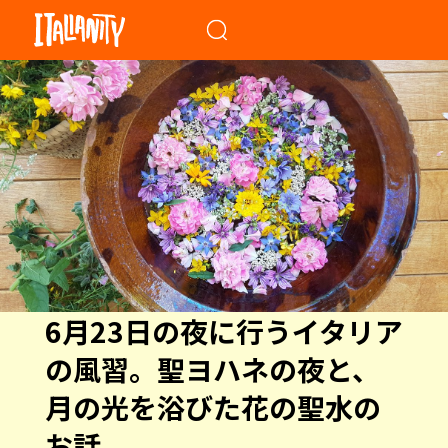
When autocomplete results a
6月23日の夜に行うイタリア
の風習。聖ヨハネの夜と、
月の光を浴びた花の聖水の
お話