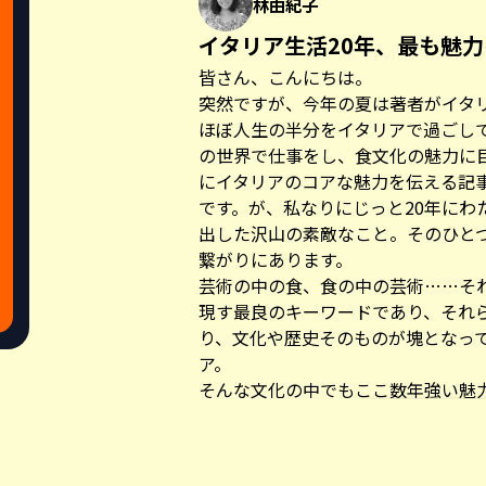
林由紀子
イタリア生活20年、最も魅
皆さん、こんにちは。
突然ですが、今年の夏は著者がイタリ
ほぼ人生の半分をイタリアで過ごし
の世界で仕事をし、食文化の魅力に
にイタリアのコアな魅力を伝える記
です。が、私なりにじっと20年にわ
出した沢山の素敵なこと。そのひと
繋がりにあります。
芸術の中の食、食の中の芸術……そ
現す最良のキーワードであり、それ
り、文化や歴史そのものが塊となっ
ア。
そんな文化の中でもここ数年強い魅
草文化にあります。
Share this a