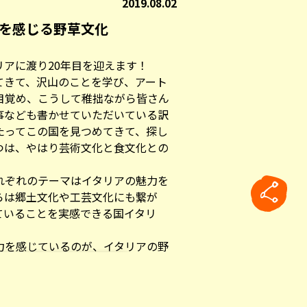
2019.08.02
力を感じる野草文化
アに渡り20年目を迎えます！
てきて、沢山のことを学び、アート
目覚め、こうして稚拙ながら皆さん
事なども書かせていただいている訳
たってこの国を見つめてきて、探し
つは、やはり芸術文化と食文化との
れぞれのテーマはイタリアの魅力を
らは郷土文化や工芸文化にも繋が
ていることを実感できる国イタリ
力を感じているのが、イタリアの野
rticle