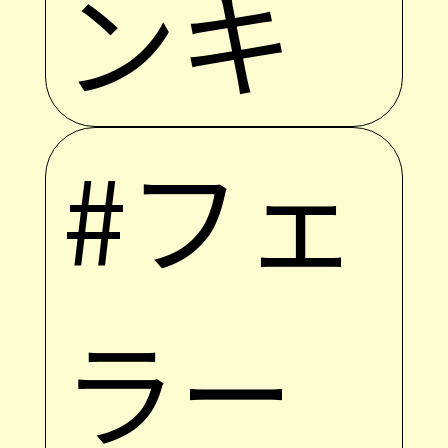
ンキ
#フェ
ラー