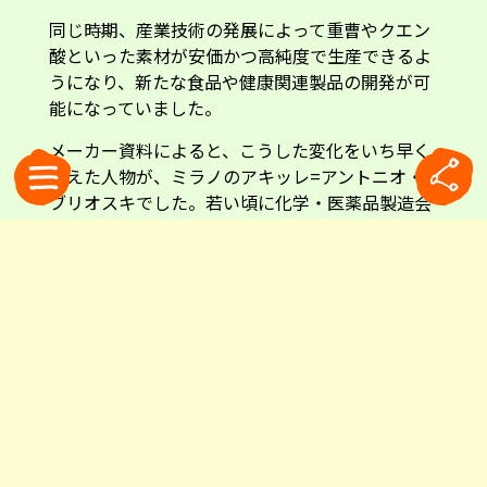
同じ時期、産業技術の発展によって重曹やクエン
酸といった素材が安価かつ高純度で生産できるよ
うになり、新たな食品や健康関連製品の開発が可
能になっていました。
メーカー資料によると、こうした変化をいち早く
捉えた人物が、ミラノのアキッレ=アントニオ・
ブリオスキでした。若い頃に化学・医薬品製造会
社で見習いとして経験を積んだ彼は、当時イギリ
スで広まっていた消化を助ける製品に着目し、自
らの製品開発に乗り出します。それこそが「ブリ
オスキ」の始まりでした。
前述の私の友人は医師でもあります。「もちろん
医薬品ではないので、特定の医療効果を保証する
ものではないけれど」と前置きしながら、彼は思
い出を話してくれました。
「ブリオスキは薬局で買うものではなく、近所の