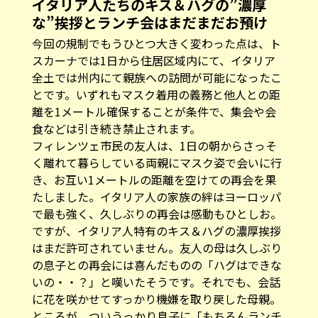
イタリア人たちのキス＆ハグの”濃厚
な”挨拶とランチ会はまだまだお預け
今回の規制でもうひとつ大きく変わった点は、ト
スカーナでは1日から住居区域内にて、イタリア
全土では州内にて親族への訪問が可能になったこ
とです。いずれもマスク着用の義務と他人との距
離を1メートル確保することが条件で、集会や会
食などは引き続き禁止されます。
フィレンツェ市民の友人は、1日の朝からさっそ
く離れて暮らしている両親にマスク姿で会いに行
き、お互い1メートルの距離を空けての再会を果
たしました。イタリア人の家族の絆はヨーロッパ
で最も強く、久しぶりの再会は感動もひとしお。
ですが、イタリア人特有のキス＆ハグの濃厚挨拶
はまだ許可されていません。友人の母は久しぶり
の息子との再会には喜んだものの「ハグはできな
いの・・？」と嘆いたそうです。それでも、会話
に花を咲かせてすっかり機嫌を取り戻した母親。
ところが、ついうっかり息子に「もちろんランチ