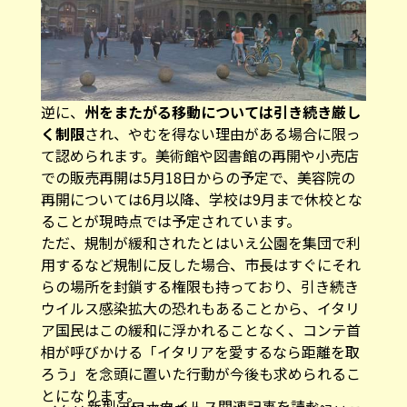
逆に、
州をまたがる移動については引き続き厳し
く制限
され、やむを得ない理由がある場合に限っ
て認められます。美術館や図書館の再開や小売店
での販売再開は5月18日からの予定で、美容院の
再開については6月以降、学校は9月まで休校とな
ることが現時点では予定されています。
ただ、規制が緩和されたとはいえ公園を集団で利
用するなど規制に反した場合、市長はすぐにそれ
らの場所を封鎖する権限も持っており、引き続き
ウイルス感染拡大の恐れもあることから、イタリ
ア国民はこの緩和に浮かれることなく、コンテ首
相が呼びかける「イタリアを愛するなら距離を取
ろう」を念頭に置いた行動が今後も求められるこ
とになります。
新型コロナウイルス関連記事を読む