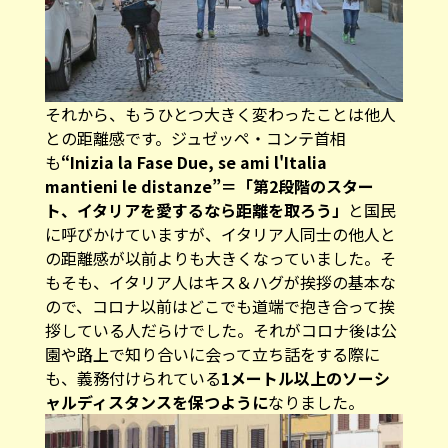
それから、もうひとつ大きく変わったことは他人
との距離感です。ジュゼッペ・コンテ首相
も
“Inizia la Fase Due, se ami l'Italia
mantieni le distanze”＝「第2段階のスター
ト、イタリアを愛するなら距離を取ろう」
と国民
に呼びかけていますが、イタリア人同士の他人と
の距離感が以前よりも大きくなっていました。そ
もそも、イタリア人はキス＆ハグが挨拶の基本な
ので、コロナ以前はどこでも道端で抱き合って挨
拶している人だらけでした。それがコロナ後は公
園や路上で知り合いに会って立ち話をする際に
も、義務付けられている
1メートル以上のソーシ
ャルディスタンスを保つように
なりました。