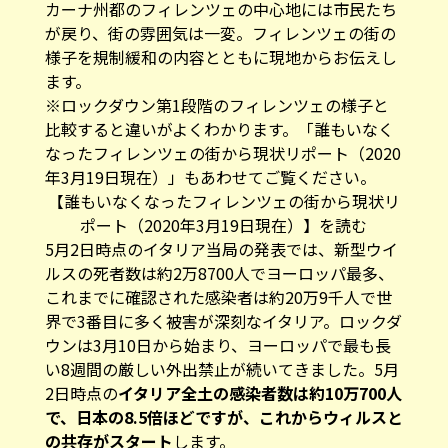
カーナ州都のフィレンツェの中心地には市民たち
が戻り、街の雰囲気は一変。フィレンツェの街の
様子を規制緩和の内容とともに現地からお伝えし
ます。
※ロックダウン第1段階のフィレンツェの様子と
比較すると違いがよくわかります。「
誰もいなく
なったフィレンツェの街から現状リポート（2020
年3月19日現在）
」もあわせてご覧ください。
【誰もいなくなったフィレンツェの街から現状リ
ポート（2020年3月19日現在）】を読む
5月2日時点のイタリア当局の発表では、新型ウイ
ルスの死者数は約2万8700人でヨーロッパ最多、
これまでに確認された感染者は約20万9千人で世
界で3番目に多く被害が深刻なイタリア。ロックダ
ウンは3月10日から始まり、ヨーロッパで最も長
い8週間の厳しい外出禁止が続いてきました。5月
2日時点の
イタリア全土の感染者数は約10万700人
で、日本の8.5倍ほどですが、これからウィルスと
の共存がスタート
します。