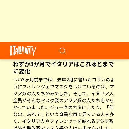
2020年4月18日撮影のフィレンツェのドゥオモ前
不要不急の外出は禁止となってから６週間が経過
した現在は、人はほとんど歩いていません。新型
コロナウィルスによって、イタリアにおけるマス
ク事情も様変わりしました。
わずか3か月でイタリアはこれほどまで
に変化
つい3ヶ月前までは、去年2月に書いたコラムのよ
うにフィレンツェでマスクをつけているのは、ア
ジア系の人たちのみでした。そして、イタリア人
全員がそんなマスク姿のアジア系の人たちをから
かっていました。ジョークのネタにしたり、「何
なの、あれ？」という奇異な目で見ている人も多
く、イタリア人やフィレンツェを訪れるアジア系
以外の観光客でマスク姿の人はいませんでした。