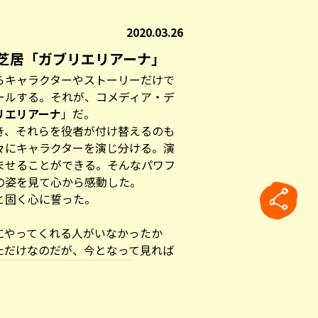
2020.03.26
芝居「ガブリエリアーナ」
らキャラクターやストーリーだけで
ールする。それが、コメディア・デ
リエリアーナ
」だ。
き、それらを役者が付け替えるのも
々にキャラクターを演じ分ける。演
ませることができる。そんなパワフ
の姿を見て心から感動した。
と固く心に誓った。
にやってくれる人がいなかったか
ただけなのだが、今となって見れば
、作演出もしたことが本当に良かっ
したのは2007年。イタリアに渡る
rticle