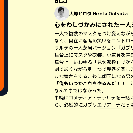
大塚ヒロタ Hirota Ootsuka
心をわしづかみにされた一人
一人で複数のマスクをつけ変えなが
なく、自在に客席の笑いをコントロ
ラルテの一人芝居バージョン「
ガブ
舞台上にマスクや衣装、小道具を置
舞台上。いわゆる「見せ転換」で次
劇でありながら身一つで観客を楽し
ルな舞台をする、後に師匠になる男
「
俺もいつかこれをやるんだ！！
」
なんて事ではなかった。
単純にコメディア・デラルテを一緒
ら、必然的にガブリエリアーナだっ
一人芝居で全キャラクターをやって
た。
正確に言えば、私が初めて一人芝居を
Share this a