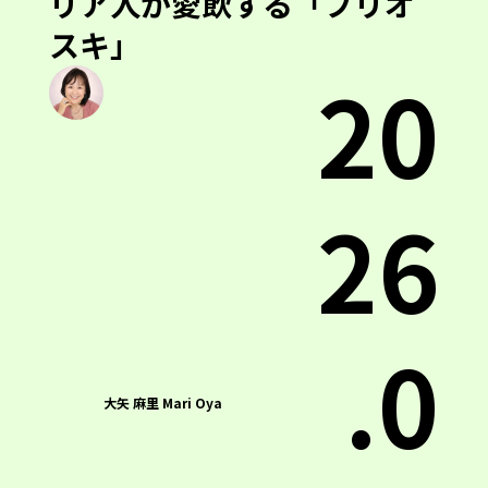
リア人が愛飲する「ブリオ
スキ」
20
26
.0
大矢 麻里 Mari Oya