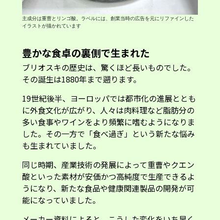
主成分は重曹とリンゴ酸。ラベルには、創業当時の広告を元にリファインした
イラストが描かれています
豊かな食卓の裏側で生まれた
ブリオスキの歴史は、驚くほど長いものでした。
その誕生は1880年まで遡ります。
19世紀後半、ヨーロッパでは都市化の進展ととも
に外食文化が広がり、人々は肉料理など脂肪分の
多い食事やワインをより頻繁に嗜むようになりま
した。その一方で「食べ過ぎ」という新たな悩み
も生まれていました。
同じ時期、産業技術の発展によって重曹やクエン
酸といった素材が安価かつ高純度で生産できるよ
うになり、新たな食品や健康関連製品の開発が可
能になっていました。
メーカー資料によると、こうした変化をいち早く