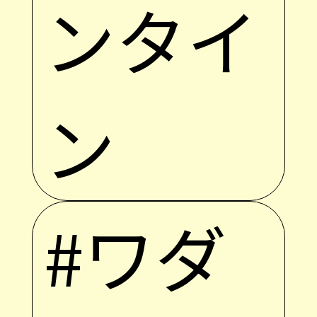
ンタイ
ン
#ワダ