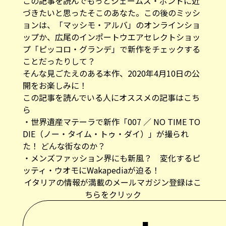
この記事を読んでもっとジェームズ・ボンドに近
づきたいと思ったそこのあなた。この後のミッシ
ョンは、
「マッシモ・アルバ」のオンラインショ
ップ
か、
広尾のインポートウエアセレクトショッ
プ「ピッコロ・グランデ」
で新作をチェックする
ことだったりして？
そんな見ごたえのある本作、2020年4月10日の公
開をお楽しみに！
この記事を読んでいる人にオススメの記事はこち
ら
・
世界遺産マテーラで新作「007 ／ NO TIME TO
DIE（ノー・タイム・トゥ・ダイ）」が撮られ
た！ どんな街なのか？
・
メンズファッション界にも新風？ 変化するピ
ッティ・ウオモにWakapediaが迫る！
イタリアの情報が満載のメールマガジン登録はこ
ちらをクリック