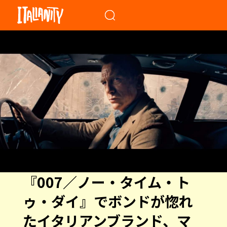
When autocomplete results a
『007／ノー・タイム・ト
ゥ・ダイ』でボンドが惚れ
たイタリアンブランド、マ