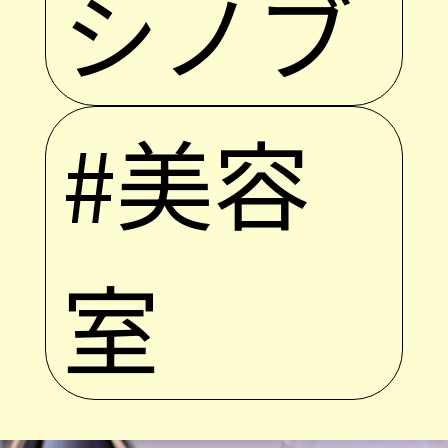
シノブ
#美容
室