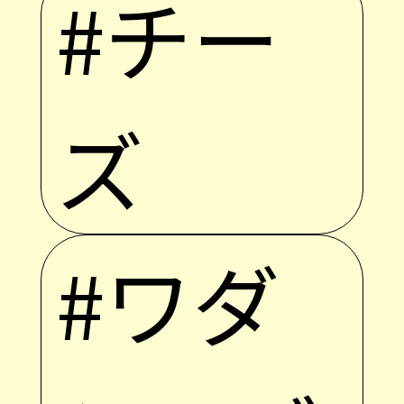
#チー
ズ
#ワダ