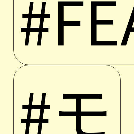
#FE
#モ