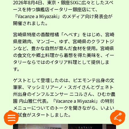
2026年8月4日、東京・銀座SIXに広々としたスペ
ースを持つ旗艦店イータリー銀座店にて、
「Vacanze a Miyazaki」のメディア向け発表会が
開催されました。
宮崎県特産の香酸柑橘「へべす」をはじめ、宮崎
県産鶏肉、マンゴー、ゆず、宮崎県のクラフトジ
ンなど、豊かな自然が育んだ食材を使用。宮崎県
の食文化や郷土料理から着想を得た美味を、イー
タリーならではのイタリア料理として提供しま
す。
ゲストとして登壇したのは、ピエモンテ出身の文
筆家、マッシミリアーノ・スガイさんとヴェネト
州出身のインフルエンサー ニコルさん、ひむか農
園 内山雅仁代表。「Vacanze a Miyazaki」の特別
メニューについてのトークを聞きながら、いよい
よ試食がスタートしました。