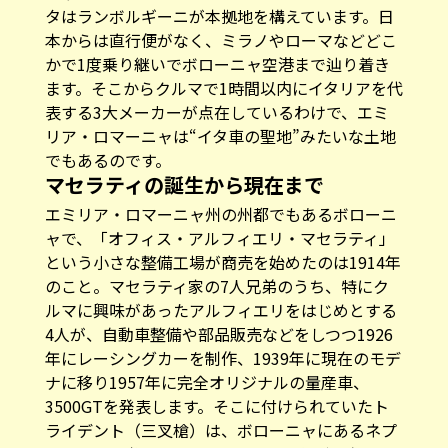
タはランボルギーニが本拠地を構えています。日
本からは直行便がなく、ミラノやローマなどどこ
かで1度乗り継いでボローニャ空港まで辿り着き
ます。そこからクルマで1時間以内にイタリアを代
表する3大メーカーが点在しているわけで、エミ
リア・ロマーニャは“イタ車の聖地”みたいな土地
でもあるのです。
マセラティの誕生から現在まで
エミリア・ロマーニャ州の州都でもあるボローニ
ャで、「オフィス・アルフィエリ・マセラティ」
という小さな整備工場が商売を始めたのは1914年
のこと。マセラティ家の7人兄弟のうち、特にク
ルマに興味があったアルフィエリをはじめとする
4人が、自動車整備や部品販売などをしつつ1926
年にレーシングカーを制作、1939年に現在のモデ
ナに移り1957年に完全オリジナルの量産車、
3500GTを発表します。そこに付けられていたト
ライデント（三叉槍）は、ボローニャにあるネプ