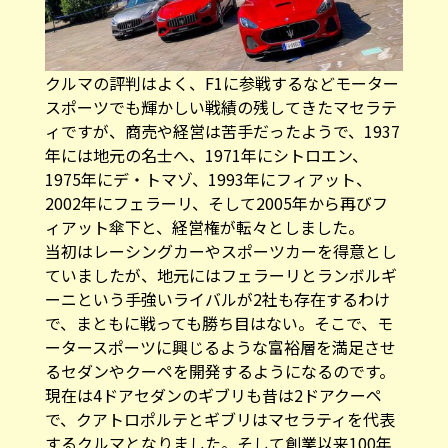
クルマの評判はよく、F1に参戦するなどモーター
スポーツでも輝かしい戦績の残してきたマセラテ
ィですが、商売や経営は苦手だったようで、1937
年には地元の名士へ、1971年にシトロエン、
1975年にデ・トマゾ、1993年にフィアット、
2002年にフェラーリ、そして2005年から再びフ
ィアット傘下と、経営権が転々としました。
当初はレーシングカーやスポーツカーを得意とし
ていましたが、地元にはフェラーリとランボルギ
ーニという手強いライバルが2社も存在するわけ
で、まともに戦っても勝ち目はない。そこで、モ
ータースポーツに興じるような富裕層を満足させ
るセダンやクーペを開発するようになるのです。
現在は4ドアセダンのギブリも昔は2ドアクーペ
で、クアトロポルテとギブリはマセラティを代表
するクルマとなりました。そして創業以来100年