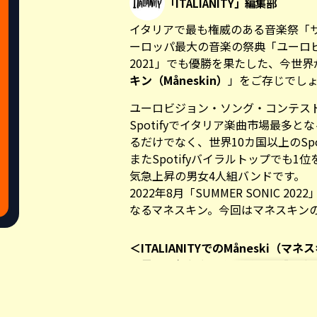
「ITALIANITY」編集部
イタリアで最も権威のある音楽祭「サ
ーロッパ最大の音楽の祭典「
ユーロ
2021
」でも優勝を果たした、今世界
キン（Måneskin）
」をご存じでし
ユーロビジョン・ソング・コンテスト
Spotify
でイタリア楽曲市場最多とな
るだけでなく、世界10カ国以上のSpo
またSpotifyバイラルトップでも
気急上昇の男女4人組バンドです。
2022年8月「SUMMER SONIC 
なるマネスキン。今回はマネスキン
＜ITALIANITYでのMåneski（
世界で人気急上昇中のバンド「マネスキ
サンレモ音楽祭2021驚愕の結果発
もうひとつの人気タレント発掘番組・X 
Share this a
“化粧”をアイデンティティにしたイ