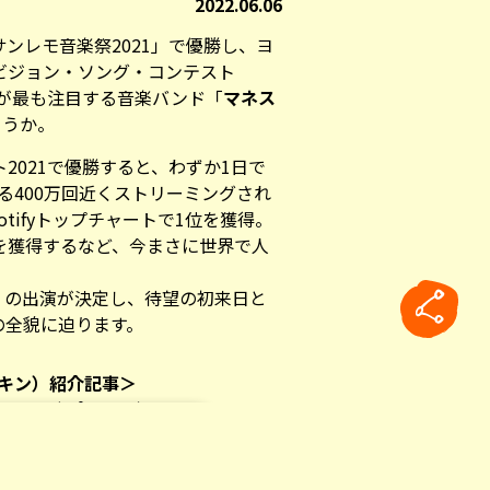
2022.06.06
ンレモ音楽祭2021」で優勝し、ヨ
ビジョン・ソング・コンテスト
が最も注目する音楽バンド「
マネス
ょうか。
2021で優勝すると、わずか1日で
る400万回近くストリーミングされ
tifyトップチャートで1位を獲得。
1位を獲得するなど、今まさに世界で人
2022」の出演が決定し、待望の初来日と
の全貌に迫ります。
マネスキン）紹介記事＞
ン（Måneskin）」とは！？
表！優勝はロックバンド、マネスキン
Factor
rticle
タリア人ミュージシャン