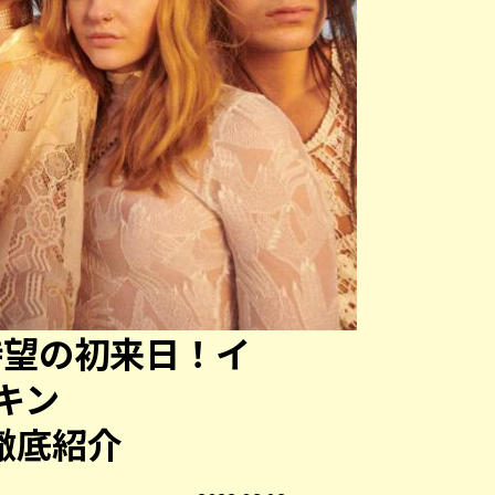
待望の初来日！イ
キン
」徹底紹介