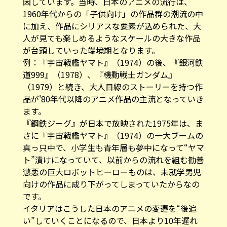
因しています。当時、日本のアニメの流行は、
1960年代からの「子供向け」の作品群の潮流の中
に加え、作品にシリアスな要素が込められた、大
人が見ても楽しめるようなスケールの大きな作品
が台頭していった端境期となります。
例：『宇宙戦艦ヤマト』（1974）の後、『銀河鉄
道999』（1978）、『機動戦士ガンダム』
（1979）と続き、大人目線のストーリーを持つ作
品が'80年代以降のアニメ作品の主流となっていき
ます。
『鋼鉄ジーグ』が日本で放映された1975年は、ま
さに『宇宙戦艦ヤマト』（1974）の一大ブームの
真っ只中で、小学生も青年層も夢中になって“ヤマ
ト”漬けになっていて、以前からの流れを組む勧善
懲悪の巨大ロボットヒーローものは、未就学男児
向けの作品に成り下がってしまっていたからなの
です。
イタリアはこうした日本のアニメの変遷を“後追
い”していくことになるので、日本より10年遅れ