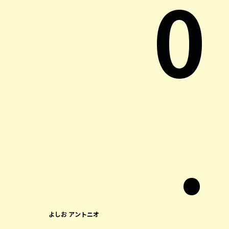
0
.
よしお アントニオ