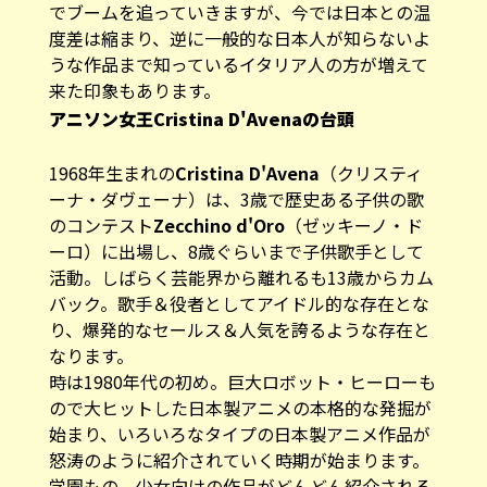
でブームを追っていきますが、今では日本との温
度差は縮まり、逆に一般的な日本人が知らないよ
うな作品まで知っているイタリア人の方が増えて
来た印象もあります。
アニソン女王Cristina D'Avenaの台頭
1968年生まれの
Cristina D'Avena
（クリスティ
ーナ・ダヴェーナ）は、3歳で歴史ある子供の歌
のコンテスト
Zecchino d'Oro
（ゼッキーノ・ド
ーロ）に出場し、8歳ぐらいまで子供歌手として
活動。しばらく芸能界から離れるも13歳からカム
バック。歌手＆役者としてアイドル的な存在とな
り、爆発的なセールス＆人気を誇るような存在と
なります。
時は1980年代の初め。巨大ロボット・ヒーローも
ので大ヒットした日本製アニメの本格的な発掘が
始まり、いろいろなタイプの日本製アニメ作品が
怒涛のように紹介されていく時期が始まります。
学園もの、少女向けの作品がどんどん紹介される