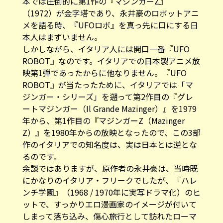
本では圧倒的に第1作の『マジンガーZ』
（1972）が金字塔であり、永井豪のロボットアニ
メを語る時、『UFOロボ』を真っ先に口にする日
本人はまずいません。
しかしながら、イタリア人には開口一番『UFO
ROBOT』なのです。イタリアでの日本製アニメ放
映第1弾であったからに他なりません。『UFO
ROBOT』が当たったために、イタリアでは「マ
ジンガー・シリーズ」を遡って第2作目の『グレ
ートマジンガー（Il Grande Mazinger）』を1979
年から、第1作目の『マジンガーZ（Mazinger
Z）』を1980年からの放映となったので、この3部
作のイタリアでの知名度は、実は日本とは逆とな
るのです。
余談ではありますが、原作者の永井豪は、当時既
にかなりのイタリア・フリークでしたが、『ハレ
ンチ学園』（1968 / 1970年に実写ドラマ化）のヒ
ットで、すっかりエロ漫画家のイメージが付いて
しまって落ち込み、傷心旅行として訪れたローマ