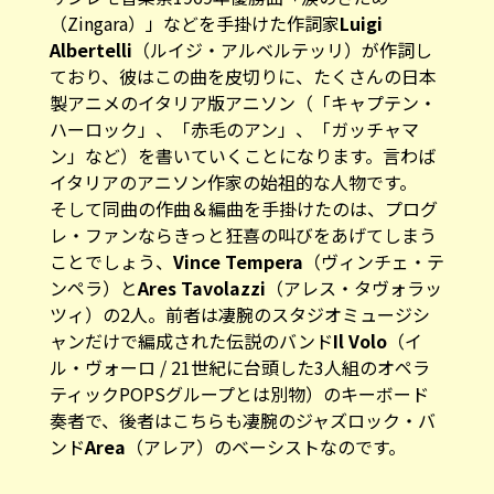
（Zingara）
」などを手掛けた作詞家
Luigi
Albertelli
（ルイジ・アルベルテッリ）が作詞し
ており、彼はこの曲を皮切りに、たくさんの日本
製アニメのイタリア版アニソン（「キャプテン・
ハーロック」、「赤毛のアン」、「ガッチャマ
ン」など）を書いていくことになります。言わば
イタリアのアニソン作家の始祖的な人物です。
そして同曲の作曲＆編曲を手掛けたのは、プログ
レ・ファンならきっと狂喜の叫びをあげてしまう
ことでしょう、
Vince Tempera
（ヴィンチェ・テ
ンペラ）と
Ares Tavolazzi
（アレス・タヴォラッ
ツィ）の2人。前者は凄腕のスタジオミュージシ
ャンだけで編成された伝説のバンド
Il Volo
（イ
ル・ヴォーロ / 21世紀に台頭した3人組のオペラ
ティックPOPSグループとは別物）のキーボード
奏者で、後者はこちらも凄腕のジャズロック・バ
ンド
Area
（アレア）のベーシストなのです。