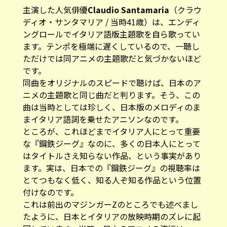
主演した人気俳優
Claudio Santamaria
（クラウ
ディオ・サンタマリア / 当時41歳）は、エンディ
ングロールでイタリア語版
主題歌
を自ら歌ってい
ます。テンポを極端に遅くしているので、一聴し
ただけでは同アニメの主題歌だと気づかないほど
です。
同曲をオリジナルのスピードで聴けば、日本のア
ニメの主題歌と同じ曲だと判ります。そう、この
曲は当時としては珍しく、日本版のメロディのま
まイタリア語詞を乗せた
アニソン
なのです。
ところが、これほどまでイタリア人にとって重要
な『鋼鉄ジーグ』なのに、多くの日本人にとって
はタイトルさえ知らない作品、という事実があり
ます。実は、日本での『鋼鉄ジーグ』の視聴率は
とてつもなく低く、知る人ぞ知る作品という位置
付けなのです。
これは前出のマジンガーZのところでも述べまし
たように、日本とイタリアの放映時期のズレに起