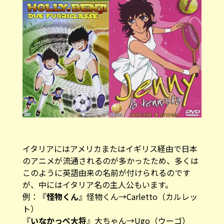
イタリアにはアメリカまたはイギリス経由で日本
のアニメが流通されるのが多かったため、多くは
このように英語由来の名前が付けられるのです
が、中にはイタリア名の主人公もいます。
例：『
怪物くん
』怪物くん→Carletto（カルレッ
ト）
『
いなかっぺ大将
』大ちゃん→Ugo（ウーゴ）