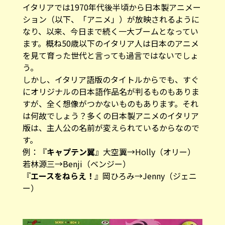
イタリアでは1970年代後半頃から日本製アニメー
ション（以下、「アニメ」）が放映されるように
なり、以来、今日まで続く一大ブームとなってい
ます。概ね50歳以下のイタリア人は日本のアニメ
を見て育った世代と言っても過言ではないでしょ
う。
しかし、イタリア語版のタイトルからでも、すぐ
にオリジナルの日本語作品名が判るものもありま
すが、全く想像がつかないものもあります。それ
は何故でしょう？多くの日本製アニメのイタリア
版は、主人公の名前が変えられているからなので
す。
例：『
キャプテン翼
』大空翼→Holly（オリー）
若林源三→Benji（ベンジー）
『
エースをねらえ！
』岡ひろみ→Jenny（ジェニ
ー）