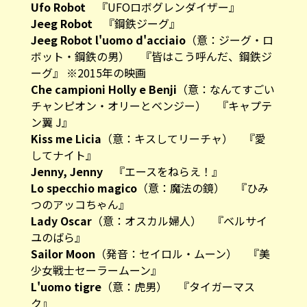
Ufo Robot
『UFOロボグレンダイザー』
Jeeg Robot
『鋼鉄ジーグ』
Jeeg Robot l'uomo d'acciaio
（意：ジーグ・ロ
ボット・鋼鉄の男） 『皆はこう呼んだ、鋼鉄ジ
ーグ』 ※2015年の映画
Che campioni Holly e Benji
（意：なんてすごい
チャンピオン・オリーとベンジー） 『キャプテ
ン翼 J』
Kiss me Licia
（意：キスしてリーチャ） 『愛
してナイト』
Jenny, Jenny
『エースをねらえ！』
Lo specchio magico
（意：魔法の鏡） 『ひみ
つのアッコちゃん』
Lady Oscar
（意：オスカル婦人） 『ベルサイ
ユのばら』
Sailor Moon
（発音：セイロル・ムーン） 『美
少女戦士セーラームーン』
L'uomo tigre
（意：虎男） 『タイガーマス
ク』