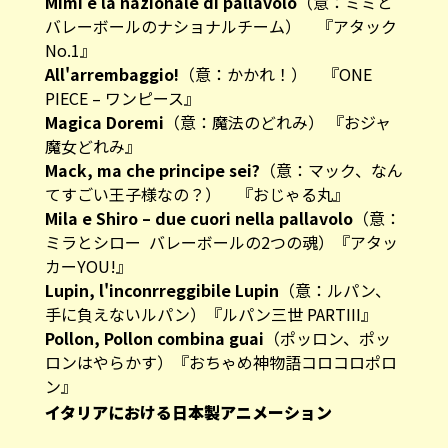
Mimì e la nazionale di pallavolo
（意：ミミと
バレーボールのナショナルチーム） 『アタック
No.1』
All'arrembaggio!
（意：かかれ！） 『ONE
PIECE – ワンピース』
Magica Doremi
（意：魔法のどれみ） 『おジャ
魔女どれみ』
Mack, ma che principe sei?
（意：マック、なん
てすごい王子様なの？） 『おじゃる丸』
Mila e Shiro – due cuori nella pallavolo
（意：
ミラとシロー バレーボールの2つの魂）『アタッ
カーYOU!』
Lupin, l'inconrreggibile Lupin
（意：ルパン、
手に負えないルパン）『ルパン三世 PARTIII』
Pollon, Pollon combina guai
（ポッロン、ポッ
ロンはやらかす）『おちゃめ神物語コロコロポロ
ン』
イタリアにおける日本製アニメーション