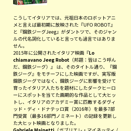
こうしてイタリアでは、元祖日本のロボットアニ
メと言えば最初期に放映された『UFO ROBOT』
と『鋼鉄ジーグJeeg』がダントツで、そのジャン
ルの代名詞化していると言っても過言ではありま
せん。
2015年に公開されたイタリア映画『
Lo
chiamavano Jeeg Robot
（邦題：皆はこう呼ん
だ、鋼鉄ジーグ）』 は、そのタイトル通り、『鋼
鉄ジーグ』をモチーフにした映画ですが、実写版
鋼鉄ジーグではなく、鋼鉄ジーグに影響を受けて
育ったイタリア人たちを題材にしたダークヒーロ
ーにスポットを当てた画期的な作品として大ヒッ
トし、イタリアのアカデミー賞に匹敵するダヴィ
ッド・ディ・ドナテッロ賞（2016年）を最多7部
門受賞（最多16部門ノミネート）の記録を更新し
た大ヒット映画となりました。
Gabriele Mainetti
（ガブリエレ・マイネッティ /