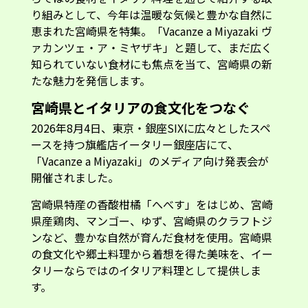
り組みとして、今年は温暖な気候と豊かな自然に
恵まれた宮崎県を特集。「Vacanze a Miyazaki ヴ
ァカンツェ・ア・ミヤザキ」と題して、まだ広く
知られていない食材にも焦点を当て、宮崎県の新
たな魅力を発信します。
宮崎県とイタリアの食文化をつなぐ
2026年8月4日、東京・銀座SIXに広々としたスペ
ースを持つ旗艦店イータリー銀座店にて、
「Vacanze a Miyazaki」のメディア向け発表会が
開催されました。
宮崎県特産の香酸柑橘「へべす」をはじめ、宮崎
県産鶏肉、マンゴー、ゆず、宮崎県のクラフトジ
ンなど、豊かな自然が育んだ食材を使用。宮崎県
の食文化や郷土料理から着想を得た美味を、イー
タリーならではのイタリア料理として提供しま
す。