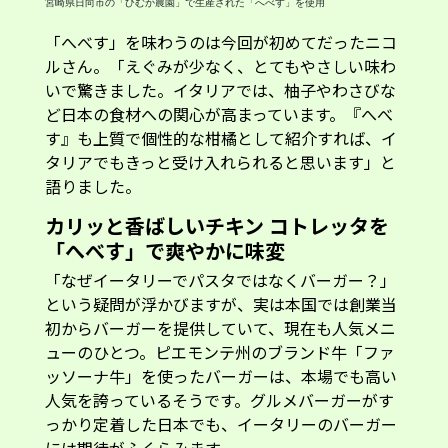
宮崎県日向市の「ひむか農園」で生産された「へべす」を使用
「へべす」を味わうのは今回が初めてだったニコ
ルさん。「えぐみが少なく、とてもやさしい味わ
いで驚きました。イタリアでは、柚子やわさびな
ど日本の食材への関心が高まっています。『へべ
す』も上質で個性的な柑橘として紹介すれば、イ
タリアでもきっと受け入れられると思います」と
語りました。
カリッと香ばしいチキン コトレッタを
「へべす」で爽やかに味変
「なぜイータリーでパスタではなくバーガー？」
という疑問が浮かびますが、実は本国では創業当
初からバーガーを提供していて、現在も人気メニ
ューのひとつ。ピエモンテ州のブランド牛「ファ
ッソーナ牛」を使ったバーガーは、本場でも高い
人気を誇っているそうです。グルメバーガーがす
っかり定着した日本でも、イータリーのバーガー
には期待がふくらみます。