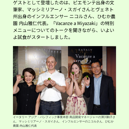
ゲストとして登壇したのは、ピエモンテ出身の文
筆家、マッシミリアーノ・スガイさんとヴェネト
州出身のインフルエンサー ニコルさん、ひむか農
園 内山雅仁代表。「Vacanze a Miyazaki」の特別
メニューについてのトークを聞きながら、いよい
よ試食がスタートしました。
イータリー アジア・パシフィック事業本部 商品開発マネージャーの渾川駒子さ
ん、マッシミリアーノ・スガイさん、インフルエンサーのニコルさん、ひむか
農園 内山雅仁代表