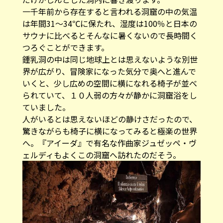
一千年前から存在すると言われる洞窟の中の気温
は年間31～34℃に保たれ、湿度は100％と日本の
サウナに比べるとそんなに暑くないので長時間く
つろぐことができます。
鍾乳洞の中は同じ地球上とは思えないような別世
界が広がり、冒険家になった気分で奥へと進んで
いくと、少し広めの空間に横になれる椅子が並べ
られていて、１０人弱の方々が静かに洞窟浴をし
ていました。
人がいるとは思えないほどの静けさだったので、
驚きながらも椅子に横になってみると極楽の世界
へ。『アイーダ』で有名な作曲家ジュゼッペ・ヴ
ェルディもよくこの洞窟へ訪れたのだそう。