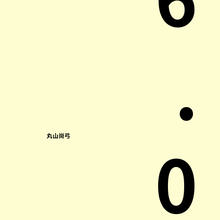
.
0
丸山尚弓