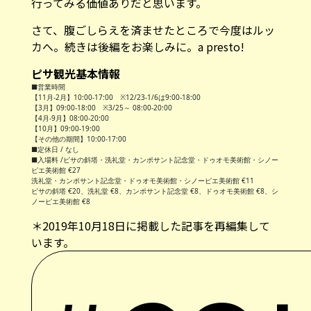
行ってみる価値ありだと思います。
さて、腹ごしらえを済ませたところで今度はルッ
カへ。続きは後編をお楽しみに。a presto!
ピサ観光基本情報
■営業時間
【11月-2月】10:00-17:00 ※12/23-1/6は9:00-18:00
【3月】09:00-18:00 ※3/25～ 08:00-20:00
【4月-9月】08:00-20:00
【10月】09:00-19:00
【その他の期間】10:00-17:00
■定休日 / なし
■入場料 /ピサの斜塔・洗礼堂・カンポサント記念堂・ドゥオモ美術館・シノー
ピエ美術館 €27
洗礼堂・カンポサント記念堂・ドゥオモ美術館・シノーピエ美術館 €11
ピサの斜塔 €20、洗礼堂 €8、カンポサント記念堂 €8、ドゥオモ美術館 €8、シ
ノーピエ美術館 €8
＊2019年10月18日に掲載した記事を再編集して
います。