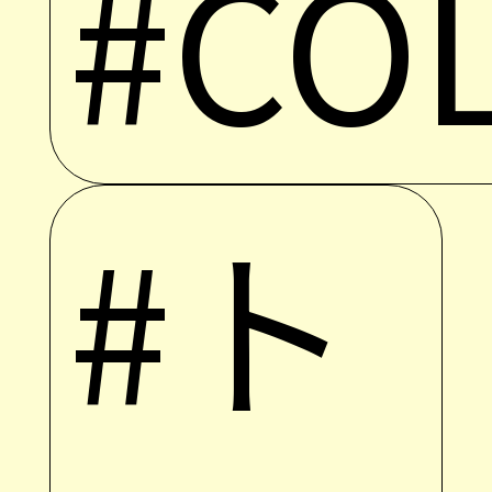
#CO
#ト