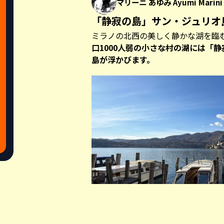
マリーニ あゆみ Ayumi Marini
「静寂の島」サン・ジュリオ
ミラノの北西の美しく静かな湖を臨
口1000人弱の小さな村の湖には「
島が浮かびます。
Share this a