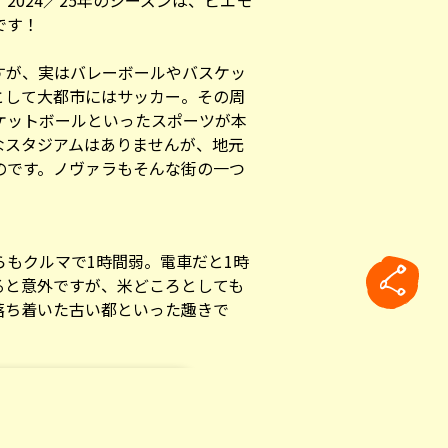
2024／25年のシーズンは、ピエモ
です！
すが、実はバレーボールやバスケッ
として大都市にはサッカー。その周
ケットボールといったスポーツが本
なスタジアムはありませんが、地元
のです。ノヴァラもそんな街の一つ
らもクルマで1時間弱。電車だと1時
ると意外ですが、米どころとしても
落ち着いた古い都といった趣きで
、中心地には小じんまりとした美し
rticle