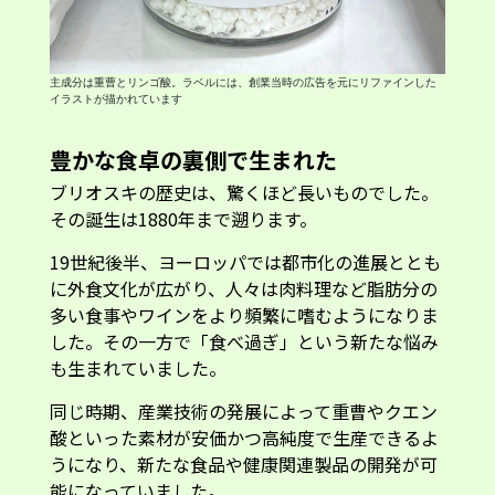
主成分は重曹とリンゴ酸。ラベルには、創業当時の広告を元にリファインした
イラストが描かれています
豊かな食卓の裏側で生まれた
ブリオスキの歴史は、驚くほど長いものでした。
その誕生は1880年まで遡ります。
19世紀後半、ヨーロッパでは都市化の進展ととも
に外食文化が広がり、人々は肉料理など脂肪分の
多い食事やワインをより頻繁に嗜むようになりま
した。その一方で「食べ過ぎ」という新たな悩み
も生まれていました。
同じ時期、産業技術の発展によって重曹やクエン
酸といった素材が安価かつ高純度で生産できるよ
うになり、新たな食品や健康関連製品の開発が可
能になっていました。