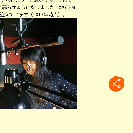
タリアへ行こう」と思い立ち、勤めて
で暮らすようになりました。地元FM
迎えています（2017年時点）。
談なんか言っていますが、イタリア
rticle
せんでした。ですから最初はまずイ