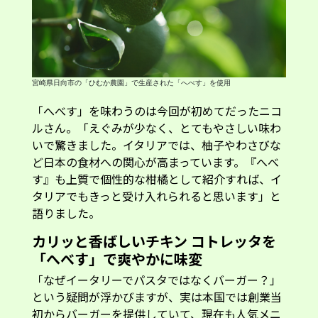
宮崎県日向市の「ひむか農園」で生産された「へべす」を使用
「へべす」を味わうのは今回が初めてだったニコ
ルさん。「えぐみが少なく、とてもやさしい味わ
いで驚きました。イタリアでは、柚子やわさびな
ど日本の食材への関心が高まっています。『へべ
す』も上質で個性的な柑橘として紹介すれば、イ
タリアでもきっと受け入れられると思います」と
語りました。
カリッと香ばしいチキン コトレッタを
「へべす」で爽やかに味変
「なぜイータリーでパスタではなくバーガー？」
という疑問が浮かびますが、実は本国では創業当
初からバーガーを提供していて、現在も人気メニ
ューのひとつ。ピエモンテ州のブランド牛「ファ