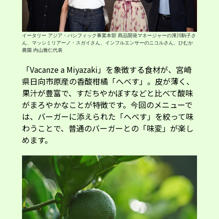
イータリー アジア・パシフィック事業本部 商品開発マネージャーの渾川駒子さ
ん、マッシミリアーノ・スガイさん、インフルエンサーのニコルさん、ひむか
農園 内山雅仁代表
「Vacanze a Miyazaki」を象徴する食材が、宮崎
県日向市原産の香酸柑橘「へべす」。皮が薄く、
果汁が豊富で、すだちやかぼすなどと比べて酸味
がまろやかなことが特徴です。今回のメニューで
は、バーガーに添えられた「へべす」を絞って味
わうことで、普通のバーガーとの「味変」が楽し
めます。