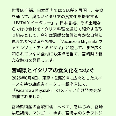
世界60店舗、日本国内では５店舗を展開し、美食
を通じて、奥深いイタリアの食文化を提案する
「EATALY イータリー」。日本各地、その土地な
らではの食材をイタリア料理を通じて紹介する取
り組みとして、今年は温暖な気候と豊かな自然に
恵まれた宮崎県を特集。「Vacanze a Miyazaki ヴ
ァカンツェ・ア・ミヤザキ」と題して、まだ広く
知られていない食材にも焦点を当て、宮崎県の新
たな魅力を発信します。
宮崎県とイタリアの食文化をつなぐ
2026年8月4日、東京・銀座SIXに広々としたスペ
ースを持つ旗艦店イータリー銀座店にて、
「Vacanze a Miyazaki」のメディア向け発表会が
開催されました。
宮崎県特産の香酸柑橘「へべす」をはじめ、宮崎
県産鶏肉、マンゴー、ゆず、宮崎県のクラフトジ
ンなど、豊かな自然が育んだ食材を使用。宮崎県