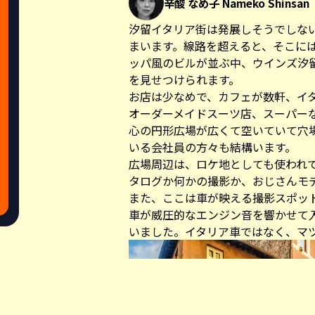
辛酸 なめ子 Nameko Shinsan
汐留イタリア街は発展しそうでしな
まいます。線路を超えると、そこに
ッパ風のビルが並ぶ中、ウインズ汐
を見せつけられます。
お店は少なめで、カフェが数軒、イ
オーダーメイドスーツ店、スーパー
心の円形広場が広くて空いていて穴
いる会社員の方々も結構います。
広場周辺は、ロケ地としても使われ
タログか何かの撮影か、おじさんモ
また、ここは車が映える撮影スポッ
車が威圧的なエンジン音を響かせて
いました。イタリア車ではなく、マ
Share this a