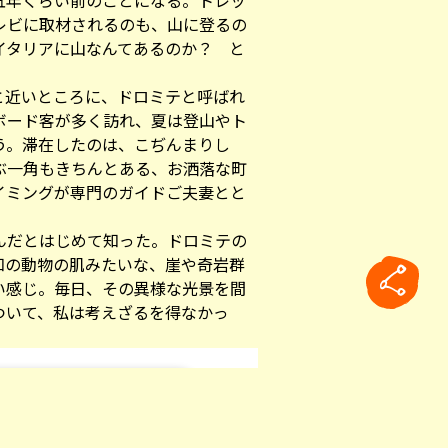
五年くらい前のことになる。トレッ
レビに取材されるのも、山に登るの
イタリアに山なんてあるのか？ と
と近いところに、ドロミテと呼ばれ
ボード客が多く訪れ、夏は登山やト
う。滞在したのは、こぢんまりし
ぶ一角もきちんとある、お洒落な町
イミングが専門のガイドご夫妻とと
んだとはじめて知った。ドロミテの
知の動物の肌みたいな、崖や奇岩群
い感じ。毎日、その異様な光景を間
ついて、私は考えざるを得なかっ
rticle