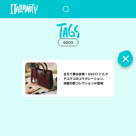
When autocomplete results a
GUCCI
まるで夢の世界！GUCCI × ヒグ
チユウコのコラボレーション、
待望の新コレクションが登場