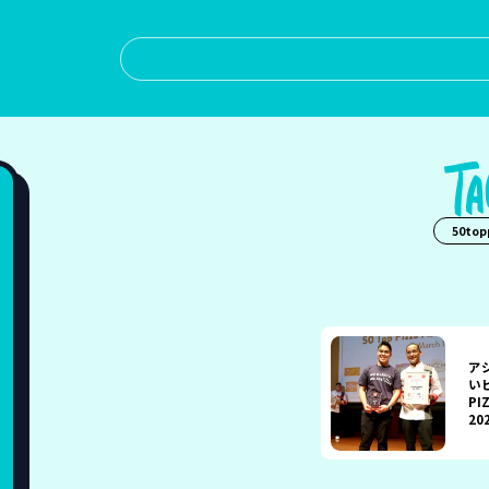
50top
ア
い
PIZ
20