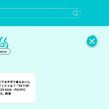
When autocomple
pizza
ジア太平洋で最もおいし
ピッツァは？「50 TOP
ZA ASIA - PACIFIC
25」開催