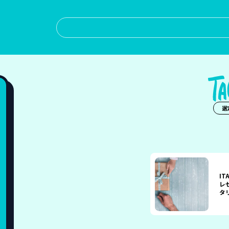
選
IT
レ
タ