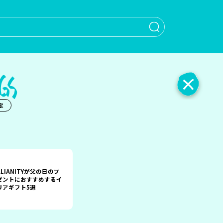
When autocomple
定
ALIANITYが父の日のプ
ゼントにおすすめするイ
リアギフト5選