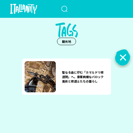
When autocomplete results a
観光地
聖なる森に佇む「カマルドリ修
道院」へ。豪華絢爛なバロック
美術と修道士たちの暮らし