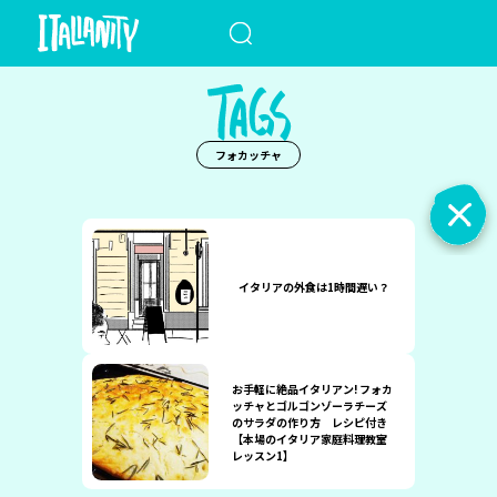
When autocomplete results a
フォカッチャ
イタリアの外食は1時間遅い？
お手軽に絶品イタリアン! フォカ
ッチャとゴルゴンゾーラチーズ
のサラダの作り方 レシピ付き
【本場のイタリア家庭料理教室
レッスン1】