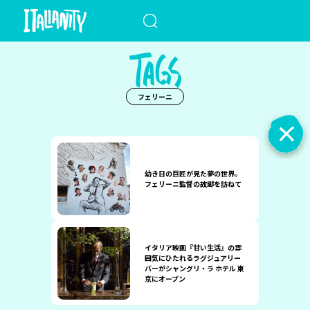
When autocomplete results a
フェリーニ
幼き日の巨匠が見た夢の世界。
フェリーニ監督の故郷を訪ねて
イタリア映画『甘い生活』の雰
囲気にひたれるラグジュアリー
バーがシャングリ・ラ ホテル 東
京にオープン