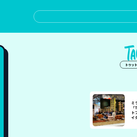
トゥッ
ミ
「
ト
イ