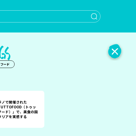
When autocomple
トフード
ラノで開催された
TUTTOFOOD（トゥッ
フード）」で、美食の国
タリアを実感する