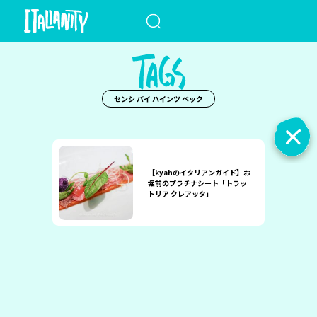
When autocomplete results a
センシ バイ ハインツ ベック
【kyahのイタリアンガイド】お
堀前のプラチナシート「トラッ
トリア クレアッタ」