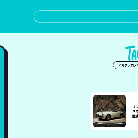
アルファロメ
ミ
メ
歴