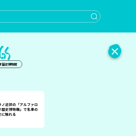
When autocomple
オ歴史博物館
ラノ近郊の「アルファロ
オ歴史博物館」で名車の
史に触れる