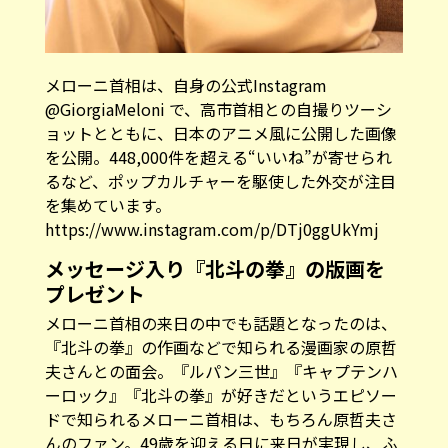
メローニ首相は、自身の公式Instagram
@GiorgiaMeloni で、高市首相との自撮りツーシ
ョットとともに、日本のアニメ風に公開した画像
を公開。448,000件を超える“いいね”が寄せられ
るなど、ポップカルチャーを駆使した外交が注目
を集めています。
https://www.instagram.com/p/DTj0ggUkYmj
メッセージ入り『北斗の拳』の版画を
プレゼント
メローニ首相の来日の中でも話題となったのは、
『北斗の拳』の作画などで知られる漫画家の原哲
夫さんとの面会。『ルパン三世』『キャプテンハ
ーロック』『北斗の拳』が好きだというエピソー
ドで知られるメローニ首相は、もちろん原哲夫さ
んのファン。49歳を迎える日に来日が実現し、ふ