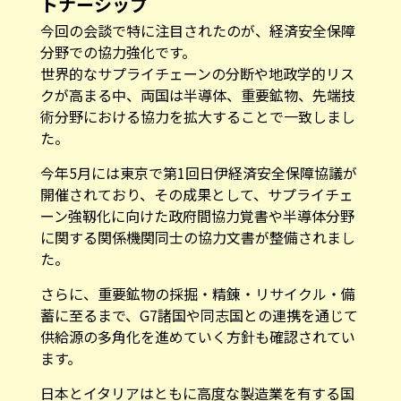
トナーシップ
今回の会談で特に注目されたのが、経済安全保障
分野での協力強化です。
世界的なサプライチェーンの分断や地政学的リス
クが高まる中、両国は半導体、重要鉱物、先端技
術分野における協力を拡大することで一致しまし
た。
今年5月には東京で第1回日伊経済安全保障協議が
開催されており、その成果として、サプライチェ
ーン強靱化に向けた政府間協力覚書や半導体分野
に関する関係機関同士の協力文書が整備されまし
た。
さらに、重要鉱物の採掘・精錬・リサイクル・備
蓄に至るまで、G7諸国や同志国との連携を通じて
供給源の多角化を進めていく方針も確認されてい
ます。
日本とイタリアはともに高度な製造業を有する国