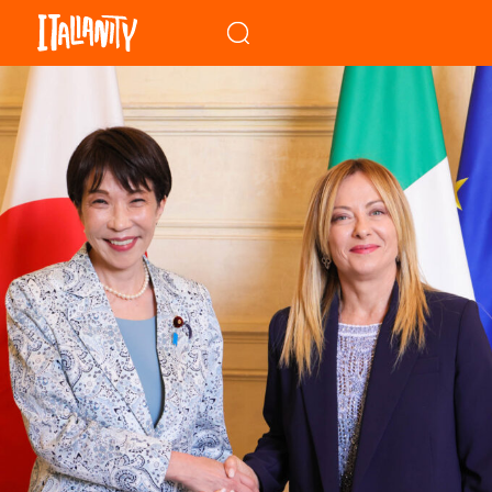
When autocomplete results a