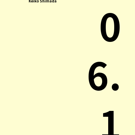
0
Keiko Shimada
6.
1