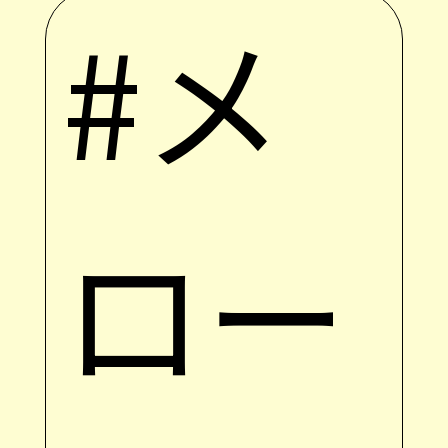
#メ
ロー