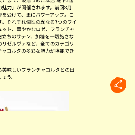
（火）まで、阪急うめだ本店 地下2階
の魅力」が開催されます。前回8月
評を受けて、更にパワーアップ。こ
す。それぞれ個性の異なる7つのワイ
ュット、華やかなロゼ、フランチャ
泡立ちのサテン、加糖を一切施さな
のリゼルヴァなど、全てのカテゴリ
チャコルタの多彩な魅力が堪能でき
る美味しいフランチャコルタとの出
しょう。
rticle