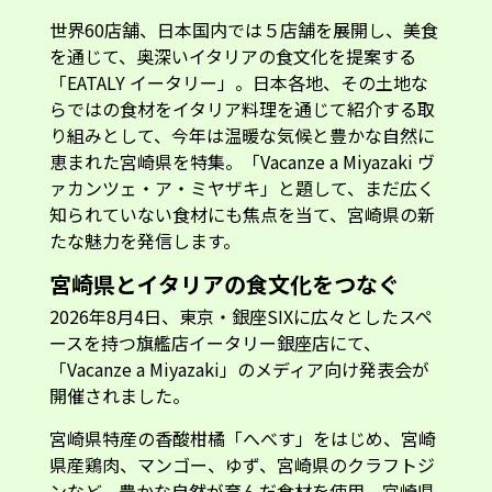
世界60店舗、日本国内では５店舗を展開し、美食
を通じて、奥深いイタリアの食文化を提案する
「EATALY イータリー」。日本各地、その土地な
らではの食材をイタリア料理を通じて紹介する取
り組みとして、今年は温暖な気候と豊かな自然に
恵まれた宮崎県を特集。「Vacanze a Miyazaki ヴ
ァカンツェ・ア・ミヤザキ」と題して、まだ広く
知られていない食材にも焦点を当て、宮崎県の新
たな魅力を発信します。
宮崎県とイタリアの食文化をつなぐ
2026年8月4日、東京・銀座SIXに広々としたスペ
ースを持つ旗艦店イータリー銀座店にて、
「Vacanze a Miyazaki」のメディア向け発表会が
開催されました。
宮崎県特産の香酸柑橘「へべす」をはじめ、宮崎
県産鶏肉、マンゴー、ゆず、宮崎県のクラフトジ
ンなど、豊かな自然が育んだ食材を使用。宮崎県