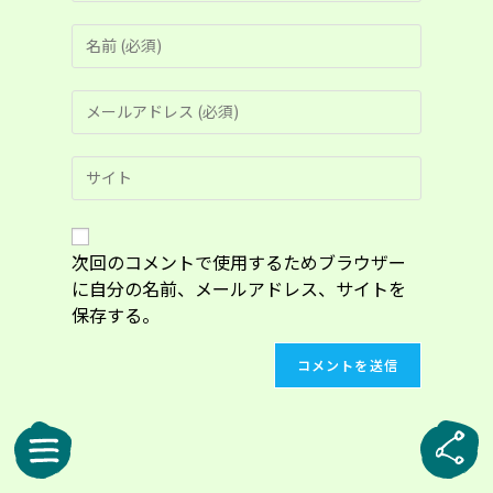
コ
メ
ン
メ
ト
ー
す
ル
る
Web
ア
名
サ
ド
前
イ
レ
ま
ト
ス
た
の
次回のコメントで使用するためブラウザー
を
は
URL
入
に自分の名前、メールアドレス、サイトを
ユ
を
力
ー
保存する。
入
し
ザ
力
て
ー
し
コ
名
て
メ
を
く
ン
入
だ
ト
力
さ
し
い。