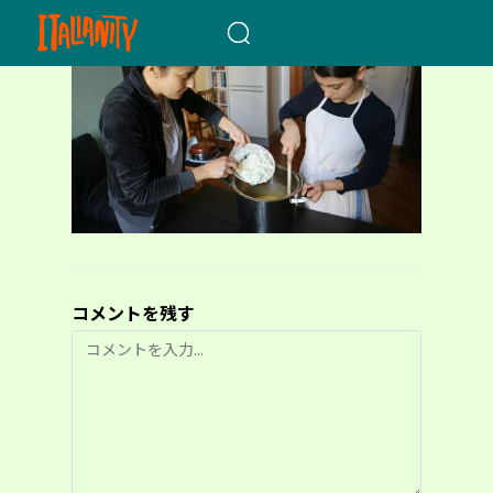
When autocomplete results a
コメントを残す
コ
メ
ン
ト